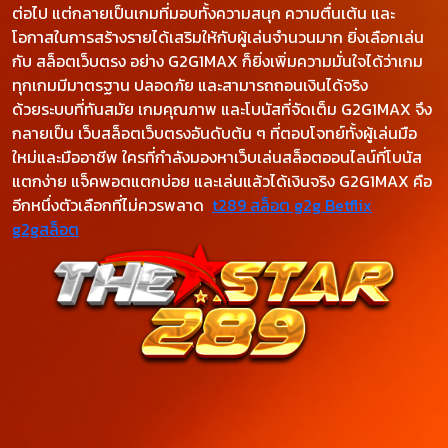
ต่อไป แต่กลายเป็นเกมที่มอบทั้งความสนุก ความตื่นเต้น และ
โอกาสในการสร้างรายได้เสริมให้กับผู้เล่นจำนวนมาก ยิ่งเลือกเล่น
กับ สล็อตเว็บตรง อย่าง G2G1MAX ก็ยิ่งเพิ่มความมั่นใจได้ว่าเกม
ทุกเกมมีมาตรฐาน ปลอดภัย และสามารถถอนเงินได้จริง
ด้วยระบบที่ทันสมัย เกมคุณภาพ และโบนัสที่จัดเต็ม G2G1MAX จึง
กลายเป็น เว็บสล็อตเว็บตรงอันดับต้น ๆ ที่ตอบโจทย์ทั้งผู้เล่นมือ
ใหม่และมืออาชีพ ใครที่กำลังมองหาเว็บเล่นสล็อตออนไลน์ที่โบนัส
แตกง่าย แจ็คพอตแตกบ่อย และเล่นแล้วได้เงินจริง G2G1MAX คือ
อีกหนึ่งตัวเลือกที่ไม่ควรพลาด
t289 สล็อต g2g Betflix
g2gสล็อต
×
รับการแจ้งเตือนโปรโมชั่นพิเศษ!
ท่านจะได้รับข่าวสารและ โปรโมชั่นพิเศษ หรือ ของ
รางวัลอื่นๆ