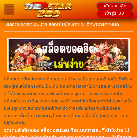
สมัครสมาชิก
เข้าสู่ระบบ
สล็อตยอดฮิตเล่นง่าย สล็อตโบนัสแตกไว แจ็คพอตแตกหนัก
สล็อตยอดฮิตเล่นง่าย
สล็อตออนไลน์ กลายเป็นเกมยอดนิยมอันดับต้น ๆ
ของผู้เล่นทั่วโลก เพราะเป็นเกมที่เล่นง่าย ใช้เวลาไม่นาน และสามารถสร้าง
กำไรได้จริงจากเงินลงทุนเพียงเล็กน้อย ผู้เล่นจำนวนมากจึงเลือกใช้
สล็อตเว็บตรง เป็นช่องทางในการสร้างรายได้เสริมและทำกำไรในแต่ละวัน
ยิ่งในยุคปัจจุบันที่เทคโนโลยีเข้าถึงได้ง่าย เพียงมีโทรศัพท์มือถือและ
อินเทอร์เน็ต ก็สามารถเข้าสู่โลกของสล็อตออนไลน์ได้ทุกที่ทุกเวลาแบบ
ไม่มีข้อจำกัด
จุดเด่นสำคัญของ สล็อตออนไลน์ คือระบบการเล่นที่เข้าใจง่าย ไม่