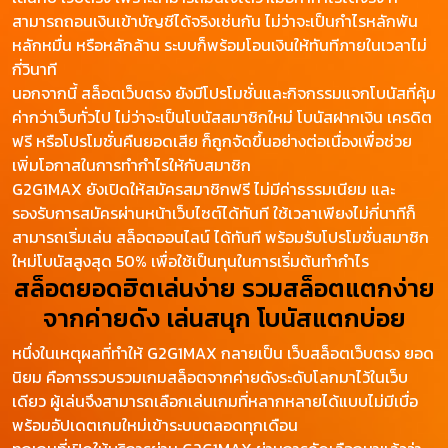
สามารถถอนเงินเข้าบัญชีได้จริงเช่นกัน ไม่ว่าจะเป็นกำไรหลักพัน
หลักหมื่น หรือหลักล้าน ระบบก็พร้อมโอนเงินให้ทันทีภายในเวลาไม่
กี่วินาที
นอกจากนี้ สล็อตเว็บตรง ยังมีโปรโมชั่นและกิจกรรมแจกโบนัสที่คุ้ม
ค่ากว่าเว็บทั่วไป ไม่ว่าจะเป็นโบนัสสมาชิกใหม่ โบนัสฝากเงิน เครดิต
ฟรี หรือโปรโมชั่นคืนยอดเสีย ก็ถูกจัดขึ้นอย่างต่อเนื่องเพื่อช่วย
เพิ่มโอกาสในการทำกำไรให้กับสมาชิก
G2G1MAX ยังเปิดให้สมัครสมาชิกฟรี ไม่มีค่าธรรมเนียม และ
รองรับการสมัครผ่านหน้าเว็บไซต์ได้ทันที ใช้เวลาเพียงไม่กี่นาทีก็
สามารถเริ่มเล่น สล็อตออนไลน์ ได้ทันที พร้อมรับโปรโมชั่นสมาชิก
ใหม่โบนัสสูงสุด 50% เพื่อใช้เป็นทุนในการเริ่มต้นทำกำไร
สล็อตยอดฮิตเล่นง่าย รวมสล็อตแตกง่าย
จากค่ายดัง เล่นสนุก โบนัสแตกบ่อย
หนึ่งในเหตุผลที่ทำให้ G2G1MAX กลายเป็น เว็บสล็อตเว็บตรง ยอด
นิยม คือการรวบรวมเกมสล็อตจากค่ายดังระดับโลกมาไว้ในเว็บ
เดียว ผู้เล่นจึงสามารถเลือกเล่นเกมที่หลากหลายได้แบบไม่มีเบื่อ
พร้อมอัปเดตเกมใหม่เข้าระบบตลอดทุกเดือน