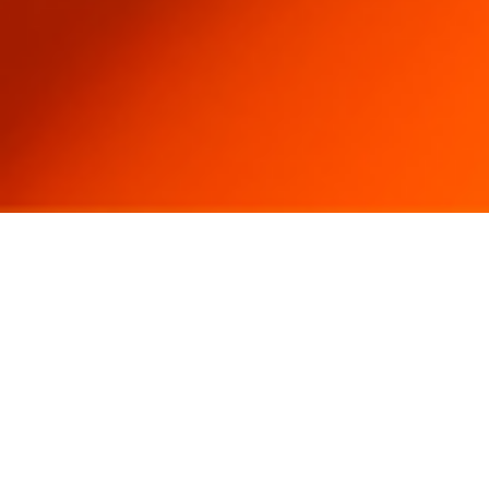
รับข่าวสาร
ไม่รับข่าวสาร
ติดต่อผ่านช่องทางออนไลน์
@715ajlqf