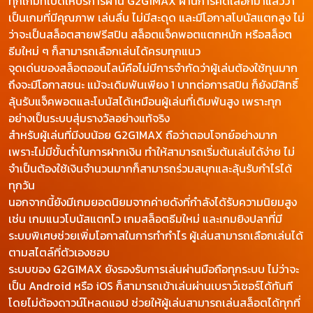
ทุกเกมที่เปิดให้บริการผ่าน G2G1MAX ผ่านการคัดเลือกมาแล้วว่า
เป็นเกมที่มีคุณภาพ เล่นลื่น ไม่มีสะดุด และมีโอกาสโบนัสแตกสูง ไม่
ว่าจะเป็นสล็อตสายฟรีสปิน สล็อตแจ็คพอตแตกหนัก หรือสล็อต
ธีมใหม่ ๆ ก็สามารถเลือกเล่นได้ครบทุกแนว
จุดเด่นของสล็อตออนไลน์คือไม่มีการจำกัดว่าผู้เล่นต้องใช้ทุนมาก
ถึงจะมีโอกาสชนะ แม้จะเดิมพันเพียง 1 บาทต่อการสปิน ก็ยังมีสิทธิ์
ลุ้นรับแจ็คพอตและโบนัสได้เหมือนผู้เล่นที่เดิมพันสูง เพราะทุก
อย่างเป็นระบบสุ่มรางวัลอย่างแท้จริง
สำหรับผู้เล่นที่มีงบน้อย G2G1MAX ถือว่าตอบโจทย์อย่างมาก
เพราะไม่มีขั้นต่ำในการฝากเงิน ทำให้สามารถเริ่มต้นเล่นได้ง่าย ไม่
จำเป็นต้องใช้เงินจำนวนมากก็สามารถร่วมสนุกและลุ้นรับกำไรได้
ทุกวัน
นอกจากนี้ยังมีเกมยอดนิยมจากค่ายดังที่กำลังได้รับความนิยมสูง
เช่น เกมแนวโบนัสแตกไว เกมสล็อตธีมใหม่ และเกมยิงปลาที่มี
ระบบพิเศษช่วยเพิ่มโอกาสในการทำกำไร ผู้เล่นสามารถเลือกเล่นได้
ตามสไตล์ที่ตัวเองชอบ
ระบบของ G2G1MAX ยังรองรับการเล่นผ่านมือถือทุกระบบ ไม่ว่าจะ
เป็น Android หรือ iOS ก็สามารถเข้าเล่นผ่านเบราว์เซอร์ได้ทันที
โดยไม่ต้องดาวน์โหลดแอป ช่วยให้ผู้เล่นสามารถเล่นสล็อตได้ทุกที่