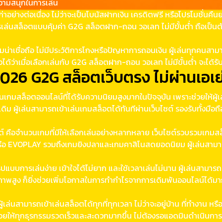
มความสนุกในการเล่น
าอย่างต่อเนื่อง ไม่ว่าจะเป็นโบนัสฝากเงิน เครดิตฟรี หรือโปรโมชั่นคืนย
ล่นสล็อตแบบคุ้มค่า G2G สล็อตฝาก-ถอน วอเลท ไม่มีขั้นต่ำ ถือเป็นตัวเล
วามน่าเชื่อถือ ไม่มีประวัติการโกงหรือปัญหาการถอนเงิน ผู้เล่นทุกคน
นใจได้ว่าเมื่อเลือกเล่นกับ G2G สล็อตฝาก-ถอน วอเลท ไม่มีขั้นต่ำ จะไ
026 G2G สล็อตเว็บตรง ไม่ผ่านเอเย
นเกมสล็อตออนไลน์ที่ได้รับความนิยมสูงมากในปัจจุบัน เพราะช่วยให้ผู้เ
ดิม ผู้เล่นสามารถเข้าเล่นเกมสล็อตได้ทันทีผ่านเว็บไซต์ รองรับทั้งมื
์ คือจำนวนเกมที่มีให้เลือกเล่นอย่างหลากหลาย เว็บไซต์รวบรวมเกมสล
 EVOPLAY รวมถึงเกมยิงปลาและเกมคาสิโนสดยอดนิยม ผู้เล่นสามารถเล
บการเล่นง่าย เข้าใจได้ไม่ยาก และใช้เวลาเล่นไม่นาน ผู้เล่นสามารถเริ่
ณภาพสูง ก็ยิ่งช่วยเพิ่มโอกาสในการทำกำไรจากการเดิมพันออนไลน์ได้ม
น
้เล่นสามารถเข้าเล่นสล็อตได้ทุกที่ทุกเวลา ไม่ว่าจะอยู่บ้าน ที่ทำงาน หรื
ช่วยให้ทุกธุรกรรมรวดเร็วและสะดวกมากขึ้น ไม่ต้องรอแอดมินดำเนินการ