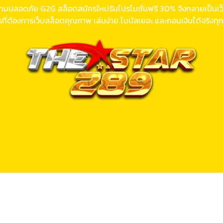
ามปลอดภัย G2G สล็อตสมัครใหม่รับโปรโมชั่นฟรี 30% จึงกลายเป็นเว
ำไรที่ต้องการเว็บสล็อตคุณภาพ เล่นง่าย โบนัสเยอะ และถอนเงินได้จริง