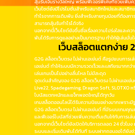
ลุ้นรับเงินรางวัลใหญ่ พร้อมฟีเจอร์พิเศษที่ช่วยเพิ่
เว็บไซต์ยังมีโปรโมชั่นสำหรับสมาชิกใหม่และสมาชิกเก่
กำไรจากการเดิมพัน ยิ่งสำหรับสายทุนน้อยที่ต้องการเ
สามารถลุ้นรับกำไรได้จริง
นอกจากนี้เว็บไซต์ยังขึ้นชื่อเรื่องความโปร่งใสและค
พันได้รับการดูแลอย่างเป็นมาตรฐาน ทำให้ผู้เล่นมั่
เว็บสล็อตแตกง่าย 2
G2G สล็อตเว็บตรง ไม่ผ่านเอเย่นต์ คือรูปแบบการเล่
เอเย่นต์ ทำให้ระบบมีความรวดเร็วและเสถียรมากกว่าเ
เล่นเกมเป็นไปอย่างลื่นไหล ไม่มีสะดุด
จุดเด่นสำคัญของ G2G สล็อตเว็บตรง ไม่ผ่านเอเย่นต
Live22, Spadegaming, Dragon Soft, SLOTXO หรือ
โบนัสแตกหนักและแจ็กพอตใหญ่ได้ทุกวัน
เกมสล็อตออนไลน์ได้รับความนิยมอย่างมากเพราะมีรูปแบ
G2G สล็อตเว็บตรง ไม่ผ่านเอเย่นต์ ที่มีระบบเกมคุ
และฟีเจอร์โบนัสที่ช่วยเพิ่มความตื่นเต้นให้กับการเล่
นอกจากนี้เว็บไซต์ยังเปิดให้บริการตลอด 24 ชั่วโมง ผู
ระบบและเริ่มเดิมพันได้ทันที ระบบฝากถอนออโต้ยัง