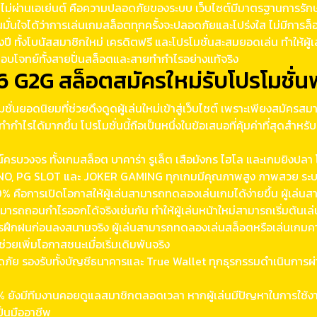
บตรง ไม่ผ่านเอเย่นต์ คือความปลอดภัยของระบบ เว็บไซต์มีมาตรฐานการ
ล่นมั่นใจได้ว่าการเล่นเกมสล็อตทุกครั้งจะปลอดภัยและโปร่งใส ไม่มีกา
ี ทั้งโบนัสสมาชิกใหม่ เครดิตฟรี และโปรโมชั่นสะสมยอดเล่น ทำให้ผู้เล่
ที่ตอบโจทย์ทั้งสายปั่นสล็อตและสายทำกำไรอย่างแท้จริง
 G2G สล็อตสมัครใหม่รับโปรโมชั่
่นยอดนิยมที่ช่วยดึงดูดผู้เล่นใหม่เข้าสู่เว็บไซต์ เพราะเพียงสมัครสม
ำไรได้มากขึ้น โปรโมชั่นนี้ถือเป็นหนึ่งในข้อเสนอที่คุ้มค่าที่สุดสำหรับ
น์ครบวงจร ทั้งเกมสล็อต บาคาร่า รูเล็ต เสือมังกร ไฮโล และเกมยิงป
 PG SLOT และ JOKER GAMING ทุกเกมมีคุณภาพสูง ภาพสวย ระบบลื่
 คือการเปิดโอกาสให้ผู้เล่นสามารถทดลองเล่นเกมได้ง่ายขึ้น ผู้เล่นสา
ารถถอนกำไรออกได้จริงเช่นกัน ทำให้ผู้เล่นหน้าใหม่สามารถเริ่มต้นเล่น
งการฝึกฝนก่อนลงสนามจริง ผู้เล่นสามารถทดลองเล่นสล็อตหรือเล่นเกมคาสิ
วยเพิ่มโอกาสชนะเมื่อเริ่มเดิมพันจริง
ัย รองรับทั้งบัญชีธนาคารและ True Wallet ทุกธุรกรรมดำเนินการผ่า
% ยังมีทีมงานคอยดูแลสมาชิกตลอดเวลา หากผู้เล่นมีปัญหาในการใช้งาน
ป็นมืออาชีพ