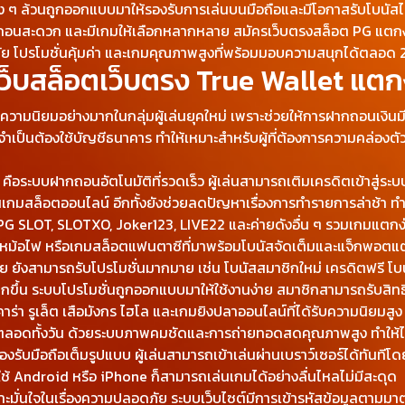
 ๆ ล้วนถูกออกแบบมาให้รองรับการเล่นบนมือถือและมีโอกาสรับโบนัสได
อนสะดวก และมีเกมให้เลือกหลากหลาย สมัครเว็บตรงสล็อต PG แตกง่าย ถื
ัย โปรโมชั่นคุ้มค่า และเกมคุณภาพสูงที่พร้อมมอบความสนุกได้ตลอด 2
ว็บสล็อตเว็บตรง True Wallet แตกง
ความนิยมอย่างมากในกลุ่มผู้เล่นยุคใหม่ เพราะช่วยให้การฝากถอนเงินมี
ำเป็นต้องใช้บัญชีธนาคาร ทำให้เหมาะสำหรับผู้ที่ต้องการความคล่องต
อระบบฝากถอนอัตโนมัติที่รวดเร็ว ผู้เล่นสามารถเติมเครดิตเข้าสู่ระบบได
กมสล็อตออนไลน์ อีกทั้งยังช่วยลดปัญหาเรื่องการทำรายการล่าช้า ทำให
G SLOT, SLOTXO, Joker123, LIVE22 และค่ายดังอื่น ๆ รวมเกมแตกง่าย
หม้อไฟ หรือเกมสล็อตแฟนตาซีที่มาพร้อมโบนัสจัดเต็มและแจ็กพอตแตกง
่าย ยังสามารถรับโปรโมชั่นมากมาย เช่น โบนัสสมาชิกใหม่ เครดิตฟรี โบ
ขึ้น ระบบโปรโมชั่นถูกออกแบบมาให้ใช้งานง่าย สมาชิกสามารถรับสิทธิ์ไ
า รูเล็ต เสือมังกร ไฮโล และเกมยิงปลาออนไลน์ที่ได้รับความนิยมสูง ผ
ด้ตลอดทั้งวัน ด้วยระบบภาพคมชัดและการถ่ายทอดสดคุณภาพสูง ทำให้ได
งรับมือถือเต็มรูปแบบ ผู้เล่นสามารถเข้าเล่นผ่านเบราว์เซอร์ได้ทันทีโ
จะใช้ Android หรือ iPhone ก็สามารถเล่นเกมได้อย่างลื่นไหลไม่มีสะดุด
าะมั่นใจในเรื่องความปลอดภัย ระบบเว็บไซต์มีการเข้ารหัสข้อมูลตามม