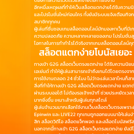
ต้องการความรวดเร็วและง่ายต่อการใช้งาน
อีกหนึ่งเหตุผลที่ทำให้เว็บสล็อตแตกง่ายได้รับความน
และโปรโมชั่นใหม่ก่อนใคร ทั้งยังมีระบบแจ้งเตือนกิจ
สมาชิกทุกคน
ผู้เล่นที่ชื่นชอบเกมสล็อตออนไลน์มักมองหาเว็บที่มี
ความปลอดภัย ความหลากหลายของเกม โปรโมชั่นสุดคุ้ม
โอกาสในการทำกำไรได้จริงจากเกมสล็อตออนไลน์ค
สล็อตแตกง่ายโบนัสเยอะ 
ทางเข้า G2G สล็อตเว็บตรงแตกง่าย ได้รับความนิยมอ
เอเย่นต์ ทำให้ผู้เล่นสามารถเข้าถึงเกมได้โดยตรงจาก
การใช้งานตลอด 24 ชั่วโมง ไม่ว่าจะเล่นเวลาไหนก็สาม
สิ่งที่ทำให้ทางเข้า G2G สล็อตเว็บตรงแตกง่าย แตกต
ผ่านระบบออโต้ ไม่ต้องรอเจ้าหน้าที่ ช่วยประหยัดเว
มากยิ่งขึ้น เหมาะสำหรับผู้เล่นทุกสไตล์
ผู้เล่นจำนวนมากเลือกใช้งานเว็บสล็อตเว็บตรงเพรา
Epinwin และ LIVE22 ทุกเกมถูกออกแบบมาให้เล่นง่า
สิก สล็อตวิดีโอ สล็อตแจ็กพอต และสล็อตโบนัสฟรี
นอกจากนี้ทางเข้า G2G สล็อตเว็บตรงแตกง่าย ยังมีโป