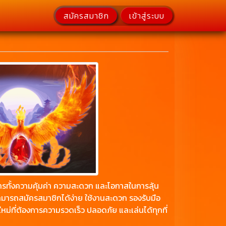
สมัครสมาชิก
เข้าสู่ระบบ
รทั้งความคุ้มค่า ความสะดวก และโอกาสในการลุ้น
ามารถสมัครสมาชิกได้ง่าย ใช้งานสะดวก รองรับมือ
หม่ที่ต้องการความรวดเร็ว ปลอดภัย และเล่นได้ทุกที่