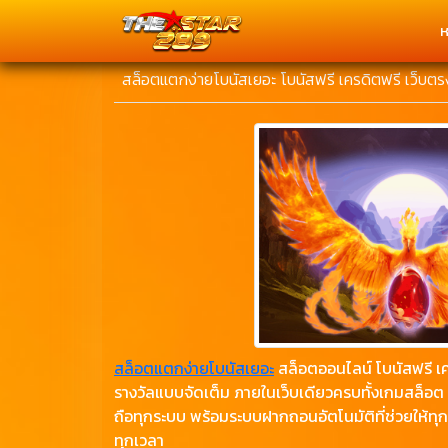
ห
รับข่
สล็อตแตกง่ายโบนัสเยอะ โบนัสฟรี เครดิตฟรี เว็บต
สล็อตแตกง่ายโบนัสเยอะ
สล็อตออนไลน์ โบนัสฟรี เ
รางวัลแบบจัดเต็ม ภายในเว็บเดียวครบทั้งเกมสล็อต
ถือทุกระบบ พร้อมระบบฝากถอนอัตโนมัติที่ช่วยให้ทุก
ทุกเวลา