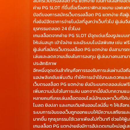
สมัครเว็บตรงสล็อต PG แตกง่าย เป็นทางเลือกยอดนิ
ค่าย PG SLOT ที่ขึ้นชื่อเรื่องกราฟิกสวยงาม เอฟเ
ข้อดีของการสมัครเว็บตรงสล็อต PG แตกง่าย คือผู้เ
ทั้งยังมีอัตราการจ่ายโบนัสที่สูงกว่าเว็บทั่วไป ผู้
ธุรกรรมตลอด 24 ชั่วโมง
เกมสล็อตจากค่าย PG SLOT มีจุดเด่นเรื่องรูปแบบ
ให้เล่นสนุก เข้าใจง่าย และมีระบบโบนัสพิเศษ เช่น ฟ
ผู้เล่นที่สมัครเว็บตรงสล็อต PG แตกง่าย ยังสามาร
เล่นและลดความเสี่ยงในการลงทุน ผู้เล่นบางคนสามารถ
ประสิทธิภาพ
อีกหนึ่งจุดเด่นสำคัญคือการรองรับการเล่นผ่านมือถือ
แอปพลิเคชันเพิ่มเติม ทำให้การเข้าใช้งานสะดวกและร
เว็บตรงสล็อต PG แตกง่าย ยังมีระบบทดลองเล่นฟรีที่
เพิ่มความมั่นใจในการเล่น นอกจากนี้ยังมีบทความแ
หลายคนที่เคยเล่นสล็อตออนไลน์มักมองหาเว็บที่ให
โนสด ยิงปลา และเกมเดิมพันออนไลน์อื่น ๆ ให้เลื
ระบบการเงินของเว็บถูกออกแบบให้มีความเสถียรและป
มากขึ้น ทุกธุรกรรมใช้เวลาเพียงไม่กี่วินาที ช่วยให้
เกมสล็อต PG แตกง่ายยังมีการอัปเดตเกมใหม่อยู่เสม