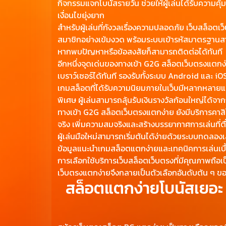
กิจกรรมแจกโบนัสรายวัน ช่วยให้ผู้เล่นได้รับความคุ้มค
เงื่อนไขยุ่งยาก
สำหรับผู้เล่นที่กังวลเรื่องความปลอดภัย เว็บสล็อต
สมาชิกอย่างเข้มงวด พร้อมระบบเข้ารหัสมาตรฐานสาก
หากพบปัญหาหรือข้อสงสัยก็สามารถติดต่อได้ทันที
อีกหนึ่งจุดเด่นของทางเข้า G2G สล็อตเว็บตรงแตกง่
เบราว์เซอร์ได้ทันที รองรับทั้งระบบ Android และ iO
เกมสล็อตที่ได้รับความนิยมภายในเว็บมีหลากหลายแ
พิเศษ ผู้เล่นสามารถลุ้นรับเงินรางวัลก้อนใหญ่ได้จ
ทางเข้า G2G สล็อตเว็บตรงแตกง่าย ยังมีบริการคาสิ
จริง เพิ่มความสมจริงและสร้างบรรยากาศการเล่นที่ตื่
ผู้เล่นมือใหม่สามารถเริ่มต้นได้ง่ายด้วยระบบทดลองเล
ข้อมูลแนะนำเกมสล็อตแตกง่ายและเทคนิคการเล่นเบื้
การเลือกใช้บริการเว็บสล็อตเว็บตรงที่มีคุณภาพถือเ
เว็บตรงแตกง่ายจึงกลายเป็นตัวเลือกอันดับต้น ๆ ข
สล็อตแตกง่ายโบนัสเยอะ ส