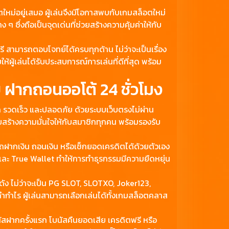
ดตใหม่อยู่เสมอ ผู้เล่นจึงมีโอกาสพบกับเกมสล็อตใหม่
 ซึ่งถือเป็นจุดเด่นที่ช่วยสร้างความคุ้มค่าให้กับ
รี สามารถตอบโจทย์ได้ครบทุกด้าน ไม่ว่าจะเป็นเรื่อง
้เล่นได้รับประสบการณ์การเล่นที่ดีที่สุด พร้อม
 ฝากถอนออโต้ 24 ชั่วโมง
ก รวดเร็ว และปลอดภัย ด้วยระบบเว็บตรงไม่ผ่าน
่วยสร้างความมั่นใจให้กับสมาชิกทุกคน พร้อมรองรับ
รถฝากเงิน ถอนเงิน หรือเช็กยอดเครดิตได้ด้วยตัวเอง
นำและ True Wallet ทำให้การทำธุรกรรมมีความยืดหยุ่น
ัง ไม่ว่าจะเป็น PG SLOT, SLOTXO, Joker123,
กำไร ผู้เล่นสามารถเลือกเล่นได้ทั้งเกมสล็อตคลาส
นัสฝากครั้งแรก โบนัสคืนยอดเสีย เครดิตฟรี หรือ