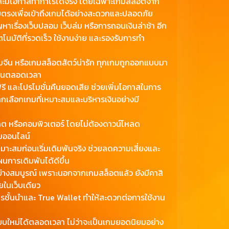
 และมีโอกาสทำกำไรได้จริง โดยเฉพาะเกมสล็อตจาก
็บตรงเพื่อเข้าถึงเกมได้อย่างสะดวกและปลอดภัย
เรื่องเว็บปลอม เว็บล่ม หรือการถอนเงินล่าช้า อีก
ัตโนมัติที่รวดเร็ว ใช้งานง่าย และรองรับการทำ
จีน หรือเกมสล็อตสัตว์น่ารัก ทุกเกมถูกออกแบบมา
้เล่นตลอดเวลา
ฟรี และโปรโมชั่นคืนยอดเสีย ช่วยเพิ่มโอกาสในการ
ากเลือกเกมที่เหมาะสมและบริหารเงินอย่างมี
บเล็ต หรือคอมพิวเตอร์ โดยไม่ต้องดาวน์โหลด
กมออนไลน์
หมาะสมก่อนเริ่มเดิมพันจริง ช่วยลดความเสี่ยงและ
การเดิมพันได้ดีขึ้น
่างสมบูรณ์ เพราะนอกจากเกมสล็อตแล้ว ยังมีคาสิ
ในเว็บเดียว
ารชั้นนำและ True Wallet ทำให้สะดวกต่อการใช้งาน
แบบใหม่ได้ตลอดเวลา ไม่ว่าจะเป็นเกมยอดนิยมอย่าง