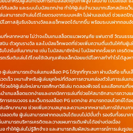
ยมสำหรับผู้เล่นที่ต้องการเกมสล็อตคุณภาพสูง เล่นง่าย โบนัสเยอะ
ฟกต์ทันสมัย และระบบโบนัสแตกง่าย ทำให้ผู้เล่นจำนวนมากเลือกสมัครเว
ล่นสามารถเข้าเล่นได้โดยตรงจากระบบหลัก ไม่ผ่านเอเย่นต์ ช่วยลดปัญหา
เล่นจึงมีโอกาสลุ้นรับเงินรางวัลและแจ็กพอตได้มากขึ้น พร้อมระบบฝากถอนอ
เกมที่หลากหลาย ไม่ว่าจะเป็นเกมสล็อตแนวผจญภัย แฟนตาซี วัฒนธรรม
รีสปิน ตัวคูณรางวัล และโบนัสแจ็กพอตที่ช่วยเพิ่มความตื่นเต้นให้กับผู
ถรับโปรโมชั่นมากมาย เช่น โบนัสสมาชิกใหม่ โบนัสฝากครั้งแรก เครดิต
เริ่มต้นเล่นได้โดยใช้เงินทุนเพียงเล็กน้อยแต่มีโอกาสทำกำไรได้สูงห
 ผู้เล่นสามารถเข้าเล่นเกมสล็อต PG ได้ทุกที่ทุกเวลา ผ่านมือถือ แท็
วดเร็ว เหมาะสำหรับผู้เล่นยุคใหม่ที่ต้องการความคล่องตัวในการเล่นเ
ช่วยให้ผู้เล่นใหม่สามารถศึกษาวิธีเล่น ทดลองฟีเจอร์ และเลือกเกมที่เ
นะนำเกมสล็อตแตกง่ายและเทคนิคการเล่นที่ช่วยให้สมาชิกสามารถวางแผน
้บริการครบวงจร และเว็บตรงสล็อต PG แตกง่าย สามารถตอบโจทย์ได้อย
อกเล่นอีกมากมาย ช่วยเพิ่มความสนุกและความหลากหลายในการใช้งานภาย
ลอดภัย ผู้เล่นสามารถฝากถอนเงินได้แบบไม่มีขั้นต่ำ รองรับทั้งธนาค
ผู้เล่นสามารถบริหารเครดิตและวางแผนการเดิมพันได้อย่างต่อเนื่อง
อ ทำให้ผู้เล่นไม่รู้สึกจำเจ และสามารถสัมผัสประสบการณ์การเล่นรูป